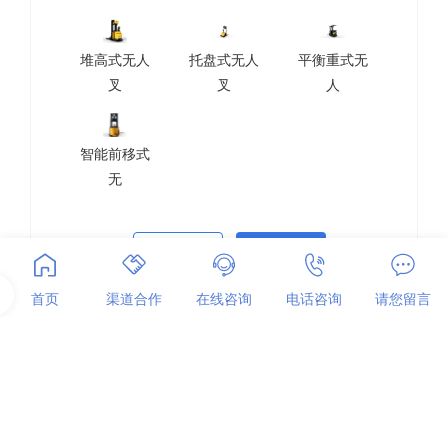
盘完成搬运平移工作，生产线边仓托盘物料自动化搬
运工作。
堆高式无人
托盘式无人
平衡重式无
叉
叉
人
智能前移式
无
点击咨询
查看更多
首页
渠道合作
在线咨询
电话咨询
请您留言
10条
上一页
1
2
下一页