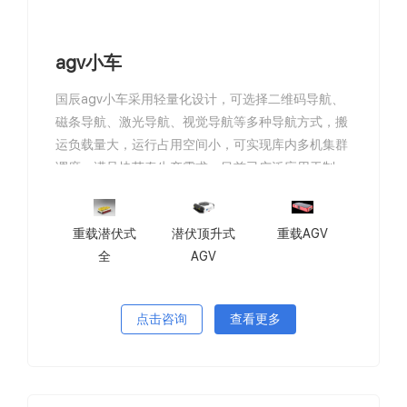
agv小车
国辰agv小车采用轻量化设计，可选择二维码导航、
磁条导航、激光导航、视觉导航等多种导航方式，搬
运负载量大，运行占用空间小，可实现库内多机集群
调度，满足快节奏生产需求，目前已广泛应用于制
造、汽车、3C电子、食药、化工、服贸等多个行业。
重载潜伏式
潜伏顶升式
重载AGV
全
AGV
点击咨询
查看更多