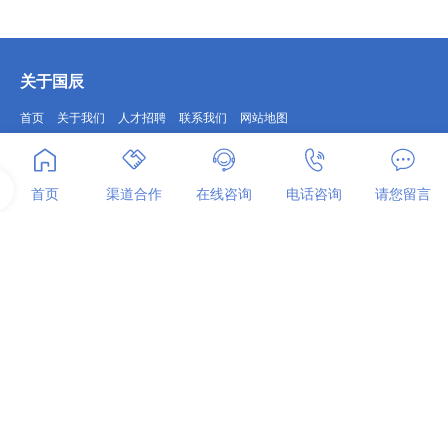
关于国辰
首页
关于我们
人才招聘
联系我们
网站地图
国辰产品
首页
渠道合作
在线咨询
电话咨询
请您留言
公共服务机器人
安防巡检机器人
智能无人叉车
机器视觉检测设备
联系我们
services@zjrob.com
0571-56757613
萧山区博奥路1728号A区
社交媒体