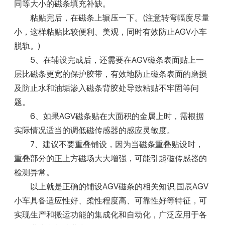
同等大小的磁条填充补缺。
粘贴完后，在磁条上辗压一下。(注意转弯幅度尽量
小，这样粘贴比较便利、美观，同时有效防止AGV小车
脱轨。)
5、在辅设完成后，还需要在AGV磁条表面贴上一
层比磁条更宽的保护胶带，有效地防止磁条表面的磨损
及防止水和油垢渗入磁条背胶处导致粘贴不牢固等问
题。
6、如果AGV磁条贴在大面积的金属上时，需根据
实际情况适当的调低磁传感器的感应灵敏度。
7、建议不要重叠铺设，因为当磁条重叠贴设时，
重叠部分的正上方磁场大大增强，可能引起磁传感器的
检测异常。
以上就是正确的铺设AGV磁条的相关知识.国辰AGV
小车具备适应性好、柔性程度高、可靠性好等特征，可
实现生产和搬运功能的集成化和自动化，广泛应用于各